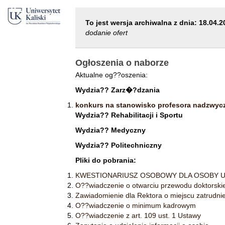
To jest wersja archiwalna z dnia: 18.04.2
dodanie ofert
Ogłoszenia o naborze
Aktualne og??oszenia:
Wydzia?? Zarz�?dzania
konkurs na stanowisko profesora nadzwycz
Wydzia?? Rehabilitacji i Sportu
Wydzia?? Medyczny
Wydzia?? Politechniczny
Pliki do pobrania:
KWESTIONARIUSZ OSOBOWY DLA OSOBY U
O??wiadczenie o otwarciu przewodu doktorski
Zawiadomienie dla Rektora o miejscu zatrudni
O??wiadczenie o minimum kadrowym
O??wiadczenie z art. 109 ust. 1 Ustawy