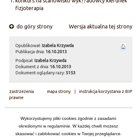
konkurs na stanowisko wyk??adowcy kierunek
fizjoterapia
do góry strony
Wersja aktualna tej strony
Opublikował:
Izabela Krzywda
Publikacja dnia:
16.10.2013
Podpisał:
Izabela Krzywda
Dokument z dnia:
16.10.2013
Dokument oglądany razy:
5153
zastrzeżenia
mapa strony
|
instrukcja korzystania z BIP
prawne
Państwowa Wyższa Szkoła Zawodowa im.
Wykorzystujemy pliki cookies zgodnie z zasadami
Prezydenta Stanisława Wojciechowskiego w
określonymi w regulaminie. W każdej chwili możesz
Kaliszu
skasować i zablokować cookies w Twojej przeglądarce.