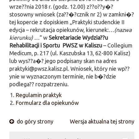
wrze??nia 2018 r. (godz. 12.00) z??o??y�?
stosowny wniosek (za??�?cznik nr 2) w zamkni�?
tej kopercie z dopiskiem „Praktyki studenckie II
edycja – rekrutacja opiekunów, kierunek:
…(nazwa
kierunku) …
” w
Sekretariacie Wydzia??u
Rehabilitacji i Sportu PWSZ w Kaliszu
– Collegium
Medicum, p. 217 (ul. Kaszubska 13, 62-800 Kalisz)
lub wys??a�? jego podpisany skan na adres
praktyki@pwsz.kalisz.pl. Wniosek, który nie wp??
ynie w wyznaczonym terminie, nie b�?dzie
podlega?? rozpatrzeniu.
Regulamin praktyk
Formularz dla opiekunów
do góry strony
Wersja aktualna tej strony