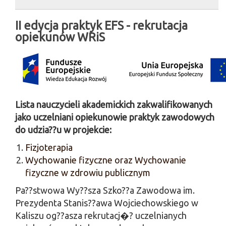
II edycja praktyk EFS - rekrutacja
opiekunów WRiS
Lista nauczycieli akademickich zakwalifikowanych
jako uczelniani opiekunowie praktyk zawodowych
do udzia??u w projekcie:
Fizjoterapia
Wychowanie fizyczne oraz Wychowanie
fizyczne w zdrowiu publicznym
Pa??stwowa Wy??sza Szko??a Zawodowa im.
Prezydenta Stanis??awa Wojciechowskiego w
Kaliszu og??asza rekrutacj�? uczelnianych