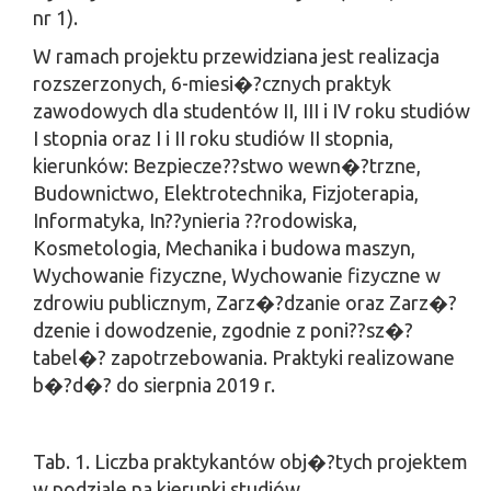
nr 1).
W ramach projektu przewidziana jest realizacja
rozszerzonych, 6-miesi�?cznych praktyk
zawodowych dla studentów II, III i IV roku studiów
I stopnia oraz I i II roku studiów II stopnia,
kierunków: Bezpiecze??stwo wewn�?trzne,
Budownictwo, Elektrotechnika, Fizjoterapia,
Informatyka, In??ynieria ??rodowiska,
Kosmetologia, Mechanika i budowa maszyn,
Wychowanie fizyczne, Wychowanie fizyczne w
zdrowiu publicznym, Zarz�?dzanie oraz Zarz�?
dzenie i dowodzenie, zgodnie z poni??sz�?
tabel�? zapotrzebowania. Praktyki realizowane
b�?d�? do sierpnia 2019 r.
Tab. 1. Liczba praktykantów obj�?tych projektem
w podziale na kierunki studiów