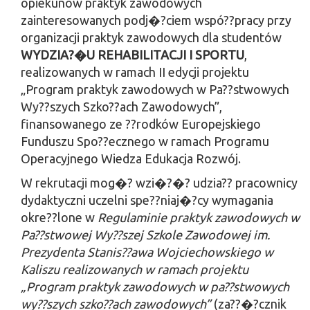
opiekunów praktyk zawodowych
zainteresowanych podj�?ciem wspó??pracy przy
organizacji praktyk zawodowych dla studentów
WYDZIA?�U REHABILITACJI I SPORTU
,
realizowanych w ramach II edycji projektu
„Program praktyk zawodowych w Pa??stwowych
Wy??szych Szko??ach Zawodowych”,
finansowanego ze ??rodków Europejskiego
Funduszu Spo??ecznego w ramach Programu
Operacyjnego Wiedza Edukacja Rozwój.
W rekrutacji mog�? wzi�?�? udzia?? pracownicy
dydaktyczni uczelni spe??niaj�?cy wymagania
okre??lone w
Regulaminie praktyk zawodowych w
Pa??stwowej Wy??szej Szkole Zawodowej im.
Prezydenta Stanis??awa Wojciechowskiego w
Kaliszu realizowanych w ramach projektu
„Program praktyk zawodowych w pa??stwowych
wy??szych szko??ach zawodowych”
(za??�?cznik