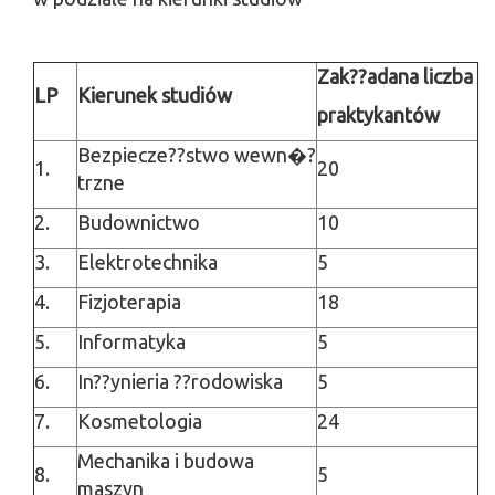
Zak??adana liczba
LP
Kierunek studiów
praktykantów
Bezpiecze??stwo wewn�?
1.
20
trzne
2.
Budownictwo
10
3.
Elektrotechnika
5
4.
Fizjoterapia
18
5.
Informatyka
5
6.
In??ynieria ??rodowiska
5
7.
Kosmetologia
24
Mechanika i budowa
8.
5
maszyn