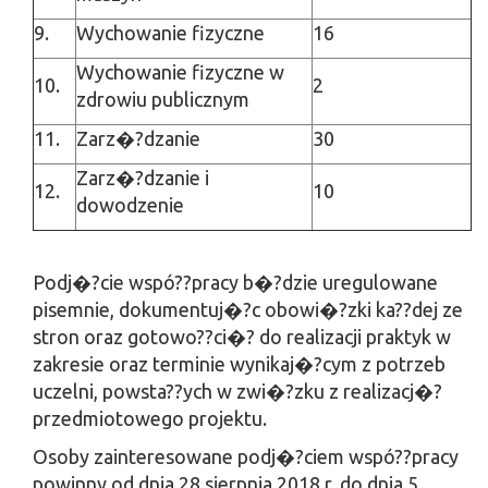
9.
Wychowanie fizyczne
16
Wychowanie fizyczne w
10.
2
zdrowiu publicznym
11.
Zarz�?dzanie
30
Zarz�?dzanie i
12.
10
dowodzenie
Podj�?cie wspó??pracy b�?dzie uregulowane
pisemnie, dokumentuj�?c obowi�?zki ka??dej ze
stron oraz gotowo??ci�? do realizacji praktyk w
zakresie oraz terminie wynikaj�?cym z potrzeb
uczelni, powsta??ych w zwi�?zku z realizacj�?
przedmiotowego projektu.
Osoby zainteresowane podj�?ciem wspó??pracy
powinny od dnia 28 sierpnia 2018 r. do dnia 5