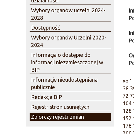
działalności
Wybory organów uczelni 2024-
In
2028
Po
Dostępność
In
Wybory organów Uczelni 2020-
Po
2024
Informacja o dostępie do
Og
informacji niezamieszczonej w
Po
BIP
Informacje nieudostępniana
««
1
publicznie
38
3
72
7
Redakcja BIP
104
Rejestr stron usuniętych
128
Zbiorczy rejestr zmian
152
176
200