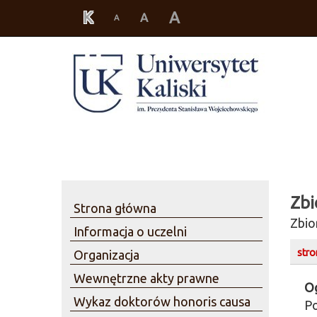
K
A
A
A
Zbi
Strona główna
Zbio
Informacja o uczelni
stro
Organizacja
Wewnętrzne akty prawne
Og
Wykaz doktorów honoris causa
Po