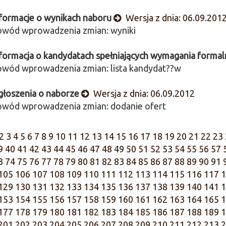
formacje o wynikach naboru
Wersja z dnia: 06.09.201
wód wprowadzenia zmian: wyniki
formacja o kandydatach spełniających wymagania formal
wód wprowadzenia zmian: lista kandydat??w
łoszenia o naborze
Wersja z dnia: 06.09.2012
wód wprowadzenia zmian: dodanie ofert
2
3
4
5
6
7
8
9
10
11
12
13
14
15
16
17
18
19
20
21
22
23
9
40
41
42
43
44
45
46
47
48
49
50
51
52
53
54
55
56
57
3
74
75
76
77
78
79
80
81
82
83
84
85
86
87
88
89
90
91
105
106
107
108
109
110
111
112
113
114
115
116
117
1
129
130
131
132
133
134
135
136
137
138
139
140
141
1
153
154
155
156
157
158
159
160
161
162
163
164
165
1
177
178
179
180
181
182
183
184
185
186
187
188
189
1
201
202
203
204
205
206
207
208
209
210
211
212
213
2