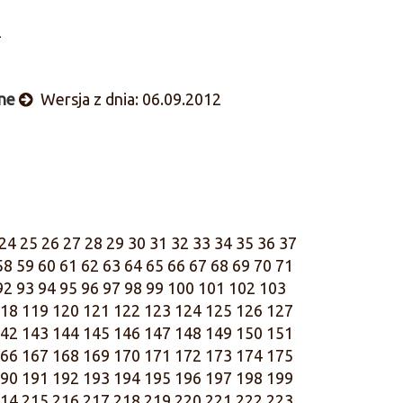
2
ne
Wersja z dnia: 06.09.2012
24
25
26
27
28
29
30
31
32
33
34
35
36
37
58
59
60
61
62
63
64
65
66
67
68
69
70
71
92
93
94
95
96
97
98
99
100
101
102
103
18
119
120
121
122
123
124
125
126
127
42
143
144
145
146
147
148
149
150
151
66
167
168
169
170
171
172
173
174
175
90
191
192
193
194
195
196
197
198
199
14
215
216
217
218
219
220
221
222
223