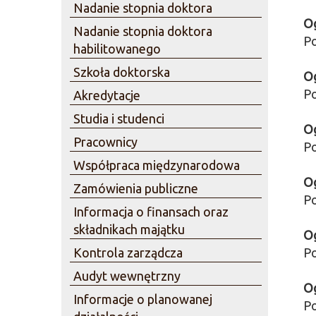
Nadanie stopnia doktora
Og
Nadanie stopnia doktora
Po
habilitowanego
Szkoła doktorska
Og
Po
Akredytacje
Studia i studenci
Og
Pracownicy
Po
Współpraca międzynarodowa
Og
Zamówienia publiczne
Po
Informacja o finansach oraz
składnikach majątku
Og
Kontrola zarządcza
Po
Audyt wewnętrzny
Og
Informacje o planowanej
Po