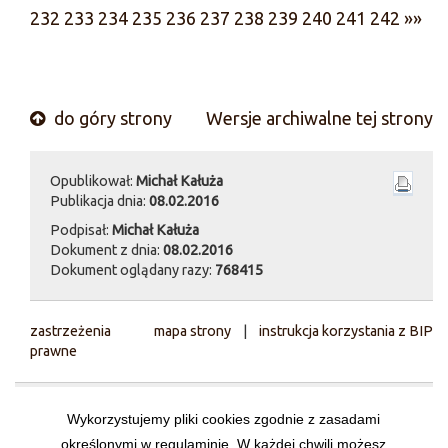
232
233
234
235
236
237
238
239
240
241
242
»»
do góry strony
Wersje archiwalne tej strony
Opublikował:
Michał Kałuża
Publikacja dnia:
08.02.2016
Podpisał:
Michał Kałuża
Dokument z dnia:
08.02.2016
Dokument oglądany razy:
768415
zastrzeżenia
mapa strony
|
instrukcja korzystania z BIP
prawne
Państwowa Wyższa Szkoła Zawodowa im.
Wykorzystujemy pliki cookies zgodnie z zasadami
Prezydenta Stanisława Wojciechowskiego w
określonymi w regulaminie. W każdej chwili możesz