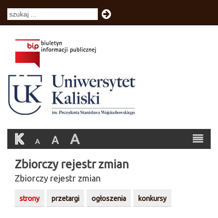
K
A
A
A
Zbiorczy rejestr zmian
Zbiorczy rejestr zmian
strony
przetargi
ogłoszenia
konkursy