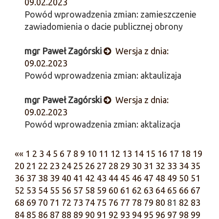
09.02.2023
Powód wprowadzenia zmian: zamieszczenie
zawiadomienia o dacie publicznej obrony
mgr Paweł Zagórski
Wersja z dnia:
09.02.2023
Powód wprowadzenia zmian: aktaulizaja
mgr Paweł Zagórski
Wersja z dnia:
09.02.2023
Powód wprowadzenia zmian: aktalizacja
««
1
2
3
4
5
6
7
8
9
10
11
12
13
14
15
16
17
18
19
20
21
22
23
24
25
26
27
28
29
30
31
32
33
34
35
36
37
38
39
40
41
42
43
44
45
46
47
48
49
50
51
52
53
54
55
56
57
58
59
60
61
62
63
64
65
66
67
68
69
70
71
72
73
74
75
76
77
78
79
80
81
82
83
84
85
86
87
88
89
90
91
92
93
94
95
96
97
98
99