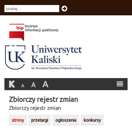
K
A
A
A
Zbiorczy rejestr zmian
Zbiorczy rejestr zmian
strony
przetargi
ogłoszenia
konkursy