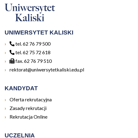
UNIWERSYTET KALISKI
tel. 62 76 79 500
tel. 62 75 72 618
fax. 62 76 79 510
rektorat@uniwersytetkaliski.edu.pl
KANDYDAT
Otwiera się w nowym oknie
Oferta rekrutacyjna
Otwiera się w nowym oknie
Zasady rekrutacji
Otwiera się w nowym oknie
Rekrutacja Online
UCZELNIA