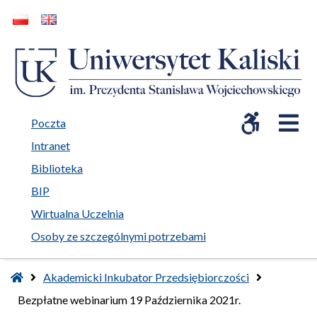
WCAG
O
open in new window
Poczta
Intranet
open in new window
Biblioteka
open in new window
BIP
open in new window
Wirtualna Uczelnia
Osoby ze szczególnymi potrzebami
Home
Akademicki Inkubator Przedsiębiorczości
Bezpłatne webinarium 19 Października 2021r.