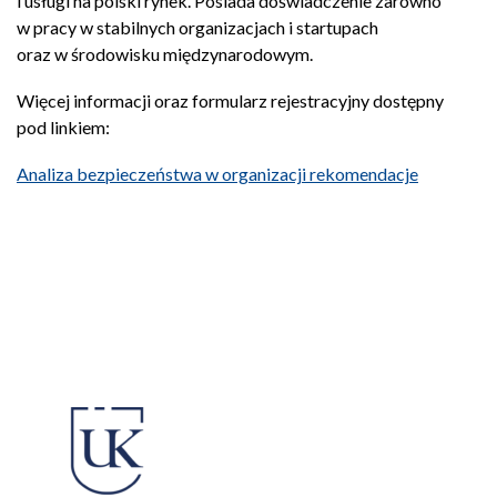
i usługi na polski rynek. Posiada doświadczenie zarówno
w pracy w stabilnych organizacjach i startupach
oraz w środowisku międzynarodowym.
Więcej informacji oraz formularz rejestracyjny dostępny
pod linkiem:
otwiera s
Analiza bezpieczeństwa w organizacji rekomendacje