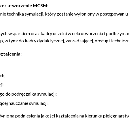
zez utworzenie MCSM:
nie technika symulacji, który zostanie wyłoniony w postępowani
tych wsparciem oraz kadry uczelni w celu utworzenia i podtrzym
, w tym: do kadry dydaktycznej, zarządzającej, obsługi techniczn
ztałcenia:
ch;
ji
go do podręcznika symulacji;
cej nauczanie symulacji.
nie na podniesienia jakości kształcenia na kierunku pielęgniars