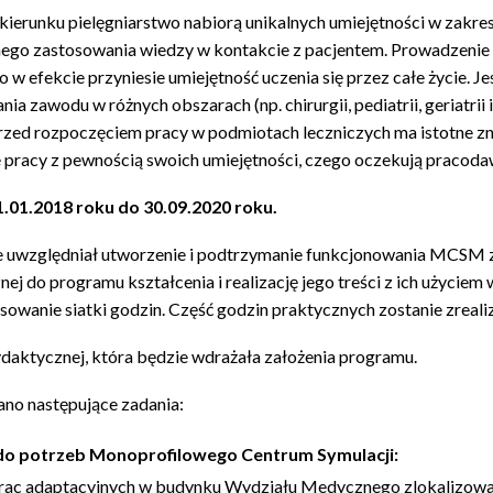
ierunku pielęgniarstwo nabiorą unikalnych umiejętności w zakr
nego zastosowania wiedzy w kontakcie z pacjentem. Prowadzenie
 efekcie przyniesie umiejętność uczenia się przez całe życie. Jes
 zawodu w różnych obszarach (np. chirurgii, pediatrii, geriatrii 
ed rozpoczęciem pracy w podmiotach leczniczych ma istotne znac
 pracy z pewnością swoich umiejętności, czego oczekują pracoda
1.01.2018 roku do 30.09.2020 roku.
uwzględniał utworzenie i podtrzymanie funkcjonowania MCSM z
 do programu kształcenia i realizację jego treści z ich użyciem 
osowanie siatki godzin. Część godzin praktycznych zostanie zreal
daktycznej, która będzie wdrażała założenia programu.
ano następujące zadania:
do potrzeb Monoprofilowego Centrum Symulacji:
ac adaptacyjnych w budynku Wydziału Medycznego zlokalizowane