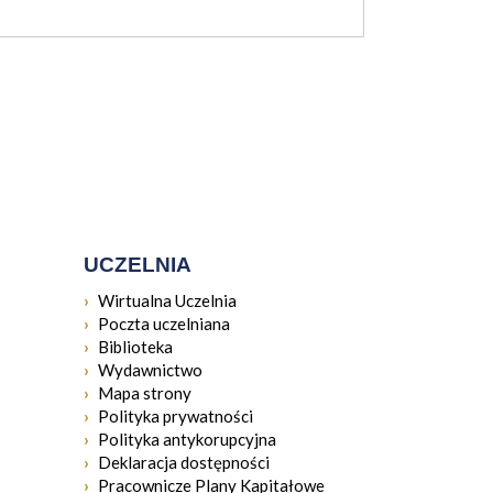
UCZELNIA
się w nowym oknie
Otwiera się w nowym oknie
Wirtualna Uczelnia
ę w nowym oknie
Otwiera się w nowym oknie
Poczta uczelniana
ę w nowym oknie
Otwiera się w nowym oknie
Biblioteka
Otwiera się w nowym oknie
Wydawnictwo
Mapa strony
Polityka prywatności
Polityka antykorupcyjna
Deklaracja dostępności
Pracownicze Plany Kapitałowe