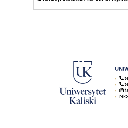
UNI
t
t
f
rekt