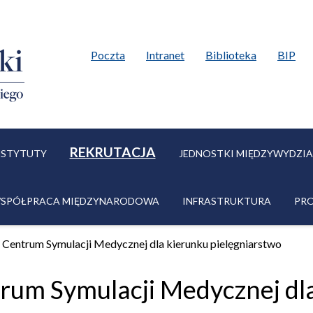
open in new window
open in ne
ope
Poczta
Intranet
Biblioteka
BIP
REKRUTACJA
NSTYTUTY
JEDNOSTKI MIĘDZYWYDZI
SPÓŁPRACA MIĘDZYNARODOWA
INFRASTRUKTURA
PR
Centrum Symulacji Medycznej dla kierunku pielęgniarstwo
um Symulacji Medycznej dl