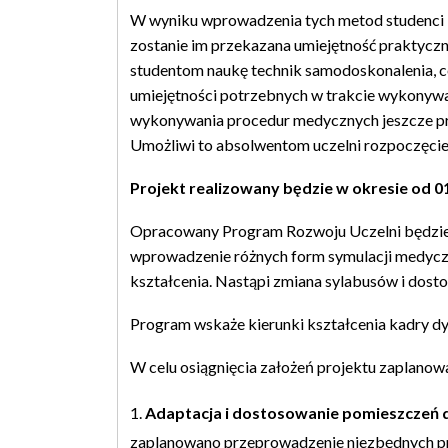
W wyniku wprowadzenia tych metod studenci k
zostanie im przekazana umiejętność praktycz
studentom naukę technik samodoskonalenia, co w
umiejętności potrzebnych w trakcie wykonywania
wykonywania procedur medycznych jeszcze prz
Umożliwi to absolwentom uczelni rozpoczęcie
Projekt realizowany będzie w okresie od 0
Opracowany Program Rozwoju Uczelni będzie 
wprowadzenie różnych form symulacji medycznej
kształcenia. Nastąpi zmiana sylabusów i dost
Program wskaże kierunki kształcenia kadry dy
W celu osiągnięcia założeń projektu zaplanow
Adaptacja i dostosowanie pomieszczeń 
zaplanowano przeprowadzenie niezbędnych pr