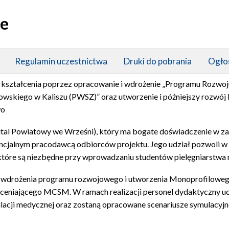
je
Regulamin uczestnictwa
Druki do pobrania
Ogło
i kształcenia poprzez opracowanie i wdrożenie „Programu Rozw
howskiego w Kaliszu (PWSZ)” oraz utworzenie i późniejszy rozwó
wo
pital Powiatowy we Wrześni), który ma bogate doświadczenie w z
encjalnym pracodawcą odbiorców projektu. Jego udział pozwoli 
 które są niezbędne przy wprowadzaniu studentów pielęgniarstwa n
ku wdrożenia programu rozwojowego i utworzenia Monoprofilowe
ceniającego MCSM. W ramach realizacji personel dydaktyczny ucz
lacji medycznej oraz zostaną opracowane scenariusze symulacyj