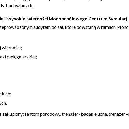
ds. budowlanych.
iej i wysokiej wierności Monoprofilowego Centrum Symulacji
rzeprowadzonym audytem do sal, które powstaną w ramach Mono
j wierności;
eki pielęgniarskiej;
skich;
ych.
 zakupiony: fantom porodowy, trenażer- badanie ucha, trenażer –