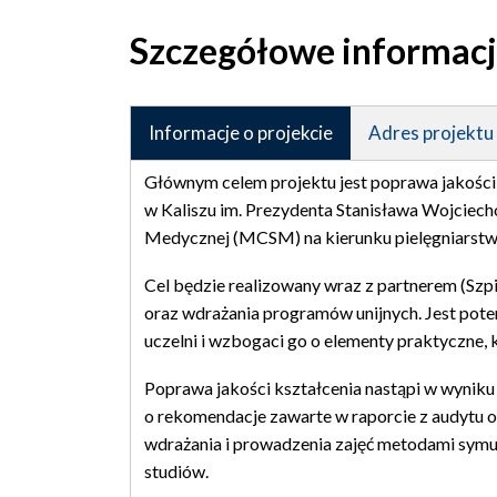
Szczegółowe informac
Informacje o projekcie
Adres projektu
Głównym celem projektu jest poprawa jakośc
w Kaliszu im. Prezydenta Stanisława Wojciec
Medycznej (MCSM) na kierunku pielęgniarst
Cel będzie realizowany wraz z partnerem (Sz
oraz wdrażania programów unijnych. Jest pot
uczelni i wzbogaci go o elementy praktyczne,
Poprawa jakości kształcenia nastąpi w wyni
o rekomendacje zawarte w raporcie z audytu o
wdrażania i prowadzenia zajęć metodami symu
studiów.