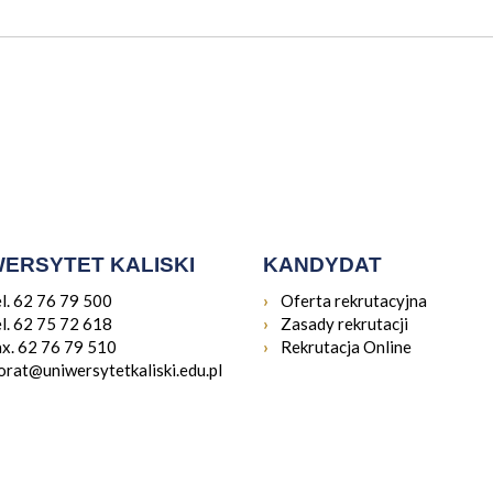
WERSYTET KALISKI
KANDYDAT
Otwiera 
el. 62 76 79 500
Oferta rekrutacyjna
Otwiera si
el. 62 75 72 618
Zasady rekrutacji
Otwiera si
ax. 62 76 79 510
Rekrutacja Online
orat@uniwersytetkaliski.edu.pl