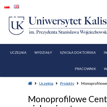
UCZELNIA
WYDZIAŁY
SZKOŁA DOKTORSKA
I
PRACOWNIK
W
Home
Uczelnia
Projekty
Monoprofilowe 
Monoprofilowe Centr