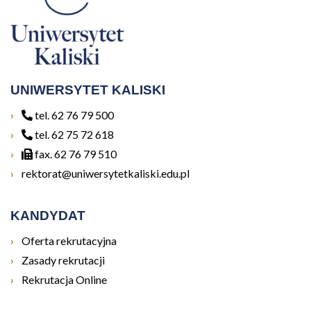
UNIWERSYTET KALISKI
tel. 62 76 79 500
tel. 62 75 72 618
fax. 62 76 79 510
rektorat@uniwersytetkaliski.edu.pl
KANDYDAT
Otwiera się w nowym oknie
Oferta rekrutacyjna
Otwiera się w nowym oknie
Zasady rekrutacji
Otwiera się w nowym oknie
Rekrutacja Online