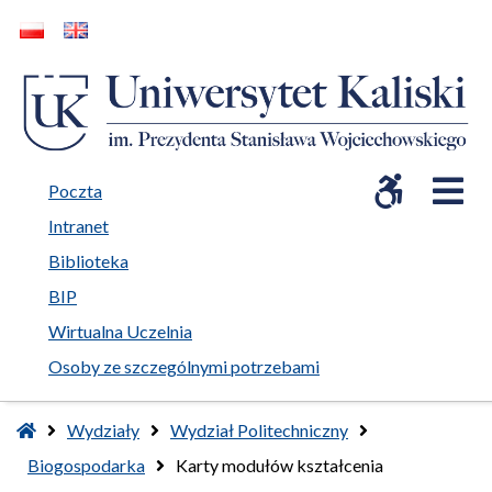
WCAG
O
open in new window
Poczta
Intranet
open in new window
Biblioteka
open in new window
BIP
open in new window
Wirtualna Uczelnia
Osoby ze szczególnymi potrzebami
Home
Wydziały
Wydział Politechniczny
Biogospodarka
Karty modułów kształcenia